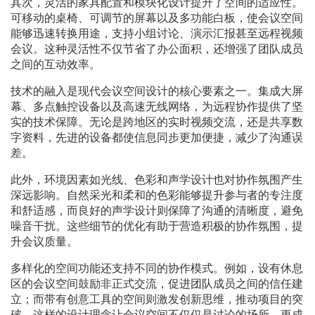
其次，灵活的家具配置和模块化设计提升了空间的适应性。
可移动的桌椅、可调节的屏幕以及多功能白板，使会议空间
能够迅速转换用途，支持小组讨论、演示汇报甚至远程视频
会议。这种灵活性不仅节省了办公面积，还增强了团队成员
之间的互动效率。
技术的融入是现代会议空间设计的核心要素之一。集成大屏
幕、多点触控设备以及高速无线网络，为远程协作提供了坚
实的技术保障。无论是跨地区的实时视频交流，还是共享数
字资料，先进的设备都使信息同步更加便捷，减少了沟通误
差。
此外，环境因素如光线、色彩和声学设计也对协作氛围产生
深远影响。自然采光和柔和的色彩能够提升参与者的专注度
和舒适感，而良好的声学设计则保障了沟通的清晰度，避免
噪音干扰。这些细节的优化有助于营造积极的协作氛围，提
升会议质量。
多样化的空间功能还支持不同的协作模式。例如，设有休息
区的会议空间鼓励非正式交流，促进团队成员之间的信任建
立；而带有创意工具的空间则激发创新思维，推动项目的突
破。这样的设计理念让会议空间不仅仅是讨论的场所，更成