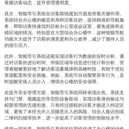
掌握访客动态，提升管理透明度。
其次，智能导引系统在访客路线规划方面发挥着关键作用。
系统结合办公楼的楼层布局和访客目的，提供精准的导航服
务，帮助访客快速找到目标办公室或会议室，避免迷路和走
错区域的情况。特别是在大型综合办公楼中，这种智能导航
功能大大提升了访客的满意度和办公效率，减少了接待人员
的指引压力。
此外，智能导引系统还能实现访客行为数据的实时分析。通
过对访客的进出时间、停留区域等信息进行统计和分析，管
理者能够更好地了解访客流量规律和高峰时段，有助于优化
资源配置和安全措施。例如，系统可自动预警异常行为，及
时提醒安保人员介入，增强办公楼的安全保障。
在提升安全管理方面，智能导引系统同样表现出色。系统支
持与门禁、视频监控等安防设备联动，实现访客身份验证与
权限管理的无缝衔接。只有经过授权的访客才能进入特定区
域，避免了未经允许人员随意出入的风险。结合人脸识别或
二维码扫描等技术，进一步提高了访客管理的智能化水平。
值得一提的是，智能导引系统的应用也促进了办公楼的绿色