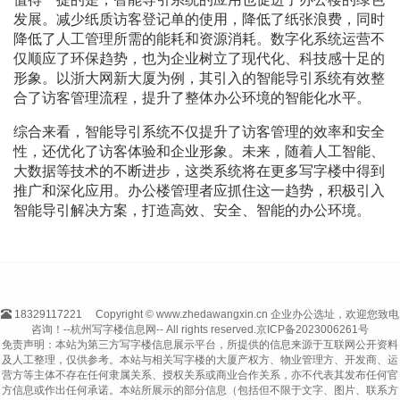
发展。减少纸质访客登记单的使用，降低了纸张浪费，同时
降低了人工管理所需的能耗和资源消耗。数字化系统运营不
仅顺应了环保趋势，也为企业树立了现代化、科技感十足的
形象。以浙大网新大厦为例，其引入的智能导引系统有效整
合了访客管理流程，提升了整体办公环境的智能化水平。
综合来看，智能导引系统不仅提升了访客管理的效率和安全
性，还优化了访客体验和企业形象。未来，随着人工智能、
大数据等技术的不断进步，这类系统将在更多写字楼中得到
推广和深化应用。办公楼管理者应抓住这一趋势，积极引入
智能导引解决方案，打造高效、安全、智能的办公环境。
18329117221
Copyright © www.zhedawangxin.cn 企业办公选址，欢迎您致电
咨询！--杭州写字楼信息网-- All rights reserved.
京ICP备2023006261号
免责声明：本站为第三方写字楼信息展示平台，所提供的信息来源于互联网公开资料
及人工整理，仅供参考。本站与相关写字楼的大厦产权方、物业管理方、开发商、运
营方等主体不存在任何隶属关系、授权关系或商业合作关系，亦不代表其发布任何官
方信息或作出任何承诺。本站所展示的部分信息（包括但不限于文字、图片、联系方