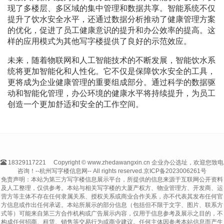
现了多楼层、多区域的集中管理和数据共享。智能系统不仅
提升了饮水安全水平，还通过数据分析推动了健康管理方案
的优化，促进了员工健康意识的提升和办公效率的提高。这
样的应用模式为其他写字楼提供了良好的示范效应。
未来，随着物联网和人工智能技术的不断发展，智能饮水系
统将更加智能化和人性化。它不仅是保障饮水安全的工具，
更将成为企业健康管理的重要组成部分。通过科学的数据驱
动和智能化管理，办公环境的健康水平将持续提升，为员工
创造一个更加舒适和安全的工作空间。
18329117221
Copyright © www.zhedawangxin.cn 企业办公选址，欢迎您致电
咨询！--杭州写字楼信息网-- All rights reserved.
京ICP备2023006261号
免责声明：本站为第三方写字楼信息展示平台，所提供的信息来源于互联网公开资料
及人工整理，仅供参考。本站与相关写字楼的大厦产权方、物业管理方、开发商、运
营方等主体不存在任何隶属关系、授权关系或商业合作关系，亦不代表其发布任何官
方信息或作出任何承诺。本站所展示的部分信息（包括但不限于文字、图片、联系方
式等）可能来自第三方合作机构或广告展示内容，仅用于信息参考及展示之目的，不
构成任何招商、租赁、销售等交易行为或商业建议。任何主体因参考本站信息而产生