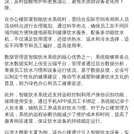
况，及时提醒维护和更换滤芯，避免水质因设备老化而下
降。
在办公楼部署智能饮水系统时，需结合实际空间布局和人员
流动特点进行合理规划。通过科学布点，确保员工在不同区
域均能方便快捷地获取到健康饮水服务。配备多功能饮水
机，不仅满足饮用需求，还提供热水、温水和冷水选择，适
应不同季节和员工偏好，提高使用率。
数据管理是智能饮水系统的核心优势之一。系统能够将各点
饮水数据实时上传至云端平台，管理者通过后台数据分析，
掌握员工饮水习惯和设备运行状况。基于数据反馈，企业可
以制定个性化的健康建议，推动节水减塑和健康饮水文化的
普及，助力绿色办公和员工健康促进。
此外，智能饮水系统还支持远程控制和用户身份识别功能，
保障使用安全。通过手机APP或员工卡绑定，系统能记录个
人饮水量，辅助员工养成良好饮水习惯。对于办公楼管理方
来说，系统的远程诊断功能减少了维护成本和时间，提高了
服务响应速度，保证饮水设备的持续稳定运行。
以浙大网新大厦为例，该办公楼通过引入智能饮水设备，实